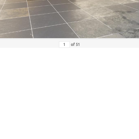
of
51