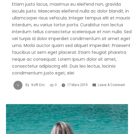
Etiam justo lacus, maximus eu eleifend non, gravida
iaculis justo. Maecenas eleifend nulla ac dolor blandit, in
ullamcorper risus vehicula. Integer tempus elit et mauris
interdum, eu varius tortor porta. Curabitur non lectus
interdum tellus consectetur scelerisque et non nulla. Sed
vel turpis id dolor imperdiet condimentum sit amet eget
urna. Morbi auctor quam sed aliquet imperdiet. Praesent
faucibus ut sem eget placerat. Etiam feugiat pharetra
neque ac consequat. Lorem ipsum dolor sit amet,
consectetur adipiscing elit. Duis leo lectus, lacinia
condimentum justo eget, elei
On
By
Koffi Eric
0
17 Mars 2019
Leave A Comment
Spen
Some
Time
With
Physic
Fitnes
Aactiv