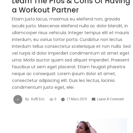
Learn The Pros & Cons Of Having
a Workout Partner
Etiam justo lacus, maximus eu eleifend non, gravida
iaculis justo. Maecenas eleifend nulla ac dolor blandit, in
ullamcorper risus vehicula. Integer tempus elit et mauris
interdum, eu varius tortor porta. Curabitur non lectus
interdum tellus consectetur scelerisque et non nulla. Sed
vel turpis id dolor imperdiet condimentum sit amet eget
urna. Morbi auctor quam sed aliquet imperdiet. Praesent
faucibus ut sem eget placerat. Etiam feugiat pharetra
neque ac consequat. Lorem ipsum dolor sit amet,
consectetur adipiscing elit. Duis leo lectus, lacinia
condimentum justo eget, elei
On
By
Koffi Eric
0
17 Mars 2019
Leave A Comment
Learn
The
Pros
&
Cons