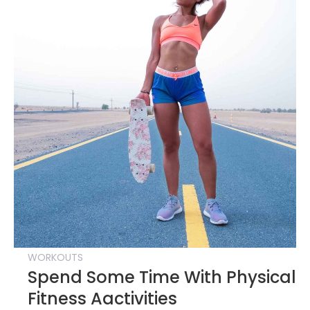
Of
Havin
A
Worko
Partne
WORKOUTS
Spend Some Time With Physical
Fitness Aactivities